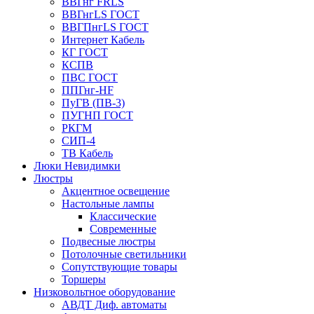
ВВГнг FRLS
ВВГнгLS ГОСТ
ВВГПнгLS ГОСТ
Интернет Кабель
КГ ГОСТ
КСПВ
ПВС ГОСТ
ППГнг-HF
ПуГВ (ПВ-3)
ПУГНП ГОСТ
РКГМ
СИП-4
ТВ Кабель
Люки Невидимки
Люстры
Акцентное освещение
Настольные лампы
Классические
Современные
Подвесные люстры
Потолочные светильники
Сопутствующие товары
Торшеры
Низковольтное оборудование
АВДT Диф. автоматы