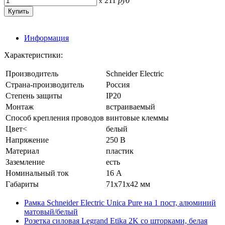
211
руб
x
Информация
Характеристики:
Производитель
Schneider Electric
Страна-производитель
Россия
Степень защиты
IP20
Монтаж
встраиваемый
Способ крепления проводов
винтовые клеммы
Цвет<
белый
Напряжение
250 В
Материал
пластик
Заземление
есть
Номинальный ток
16 А
Габариты
71x71x42 мм
Рамка Schneider Electric Unica Pure на 1 пост, алюминий
матовый/белый
Розетка силовая Legrand Etika 2K со шторками, белая