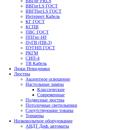
ВВГнг FRLS
ВВГнгLS ГОСТ
ВВГПнгLS ГОСТ
Интернет Кабель
КГ ГОСТ
КСПВ
ПВС ГОСТ
ППГнг-HF
ПуГВ (ПВ-3)
ПУГНП ГОСТ
РКГМ
СИП-4
ТВ Кабель
Люки Невидимки
Люстры
Акцентное освещение
Настольные лампы
Классические
Современные
Подвесные люстры
Потолочные светильники
Сопутствующие товары
Торшеры
Низковольтное оборудование
АВДT Диф. автоматы