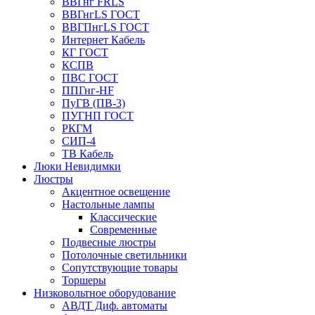
ВВГнг FRLS
ВВГнгLS ГОСТ
ВВГПнгLS ГОСТ
Интернет Кабель
КГ ГОСТ
КСПВ
ПВС ГОСТ
ППГнг-HF
ПуГВ (ПВ-3)
ПУГНП ГОСТ
РКГМ
СИП-4
ТВ Кабель
Люки Невидимки
Люстры
Акцентное освещение
Настольные лампы
Классические
Современные
Подвесные люстры
Потолочные светильники
Сопутствующие товары
Торшеры
Низковольтное оборудование
АВДT Диф. автоматы