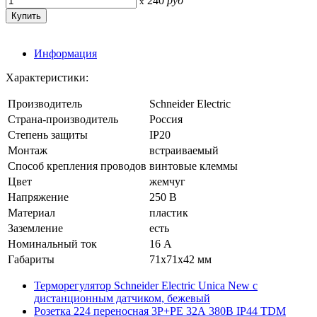
240
руб
x
Информация
Характеристики:
Производитель
Schneider Electric
Страна-производитель
Россия
Степень защиты
IP20
Монтаж
встраиваемый
Способ крепления проводов
винтовые клеммы
Цвет
жемчуг
Напряжение
250 В
Материал
пластик
Заземление
есть
Номинальный ток
16 А
Габариты
71x71x42 мм
Терморегулятор Schneider Electric Unica New с
дистанционным датчиком, бежевый
Розетка 224 переносная 3Р+РЕ 32А 380В IP44 TDM