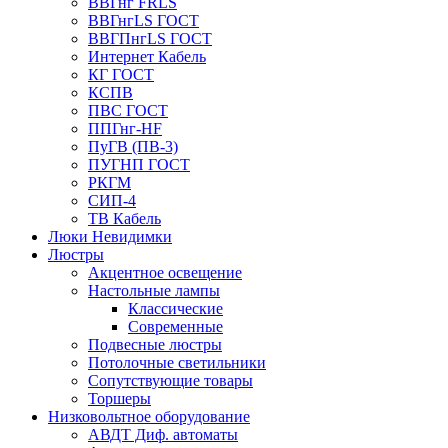
ВВГнг FRLS
ВВГнгLS ГОСТ
ВВГПнгLS ГОСТ
Интернет Кабель
КГ ГОСТ
КСПВ
ПВС ГОСТ
ППГнг-HF
ПуГВ (ПВ-3)
ПУГНП ГОСТ
РКГМ
СИП-4
ТВ Кабель
Люки Невидимки
Люстры
Акцентное освещение
Настольные лампы
Классические
Современные
Подвесные люстры
Потолочные светильники
Сопутствующие товары
Торшеры
Низковольтное оборудование
АВДT Диф. автоматы