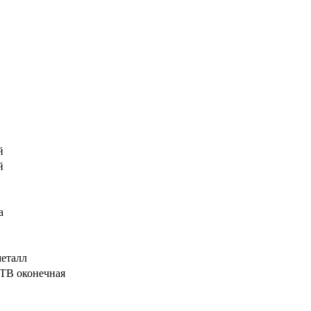
й
й
а
металл
 ТВ оконечная