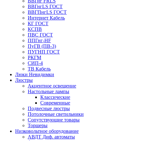
ВВГнг FRLS
ВВГнгLS ГОСТ
ВВГПнгLS ГОСТ
Интернет Кабель
КГ ГОСТ
КСПВ
ПВС ГОСТ
ППГнг-HF
ПуГВ (ПВ-3)
ПУГНП ГОСТ
РКГМ
СИП-4
ТВ Кабель
Люки Невидимки
Люстры
Акцентное освещение
Настольные лампы
Классические
Современные
Подвесные люстры
Потолочные светильники
Сопутствующие товары
Торшеры
Низковольтное оборудование
АВДT Диф. автоматы