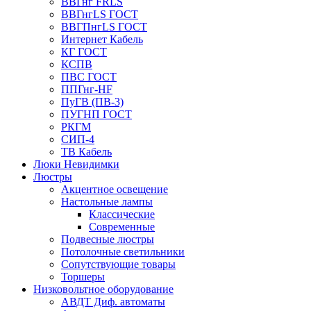
ВВГнг FRLS
ВВГнгLS ГОСТ
ВВГПнгLS ГОСТ
Интернет Кабель
КГ ГОСТ
КСПВ
ПВС ГОСТ
ППГнг-HF
ПуГВ (ПВ-3)
ПУГНП ГОСТ
РКГМ
СИП-4
ТВ Кабель
Люки Невидимки
Люстры
Акцентное освещение
Настольные лампы
Классические
Современные
Подвесные люстры
Потолочные светильники
Сопутствующие товары
Торшеры
Низковольтное оборудование
АВДT Диф. автоматы