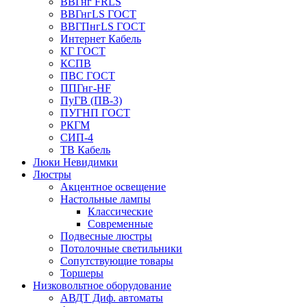
ВВГнг FRLS
ВВГнгLS ГОСТ
ВВГПнгLS ГОСТ
Интернет Кабель
КГ ГОСТ
КСПВ
ПВС ГОСТ
ППГнг-HF
ПуГВ (ПВ-3)
ПУГНП ГОСТ
РКГМ
СИП-4
ТВ Кабель
Люки Невидимки
Люстры
Акцентное освещение
Настольные лампы
Классические
Современные
Подвесные люстры
Потолочные светильники
Сопутствующие товары
Торшеры
Низковольтное оборудование
АВДT Диф. автоматы