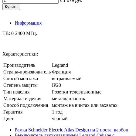
1 079
руб
x
Информация
ТВ: 0-2400 МГц.
Характеристики:
Производитель
Legrand
Страна-производитель
Франция
Способ монтажа
встраиваемый
Степень защиты
IP20
Тип изделия
Розетки телевизионные
Материал изделия
металл/,пластик
Способ подключения
монтаж на винтах или захватах
Гарантия
1 год
Цвет
черный
Рамка Schneider Electric Atlas Design на 2 поста, карбон
Выключатель двухклавишный Legrand Celiane с