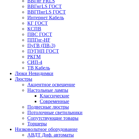
ВВГнг FRLS
ВВГнгLS ГОСТ
ВВГПнгLS ГОСТ
Интернет Кабель
КГ ГОСТ
КСПВ
ПВС ГОСТ
ППГнг-HF
ПуГВ (ПВ-3)
ПУГНП ГОСТ
РКГМ
СИП-4
ТВ Кабель
Люки Невидимки
Люстры
Акцентное освещение
Настольные лампы
Классические
Современные
Подвесные люстры
Потолочные светильники
Сопутствующие товары
Торшеры
Низковольтное оборудование
АВДT Диф. автоматы