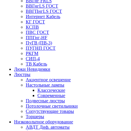
ВВГнг FRLS
ВВГнгLS ГОСТ
ВВГПнгLS ГОСТ
Интернет Кабель
КГ ГОСТ
КСПВ
ПВС ГОСТ
ППГнг-HF
ПуГВ (ПВ-3)
ПУГНП ГОСТ
РКГМ
СИП-4
ТВ Кабель
Люки Невидимки
Люстры
Акцентное освещение
Настольные лампы
Классические
Современные
Подвесные люстры
Потолочные светильники
Сопутствующие товары
Торшеры
Низковольтное оборудование
АВДT Диф. автоматы