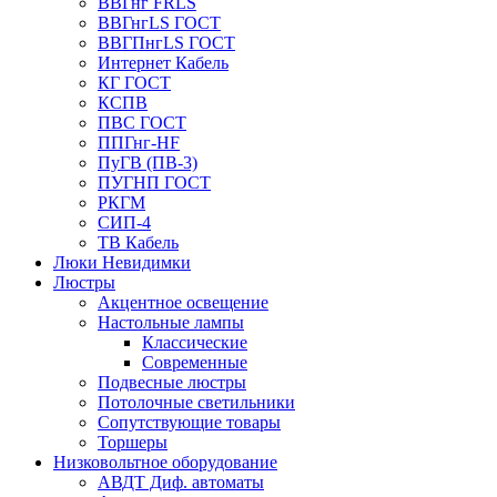
ВВГнг FRLS
ВВГнгLS ГОСТ
ВВГПнгLS ГОСТ
Интернет Кабель
КГ ГОСТ
КСПВ
ПВС ГОСТ
ППГнг-HF
ПуГВ (ПВ-3)
ПУГНП ГОСТ
РКГМ
СИП-4
ТВ Кабель
Люки Невидимки
Люстры
Акцентное освещение
Настольные лампы
Классические
Современные
Подвесные люстры
Потолочные светильники
Сопутствующие товары
Торшеры
Низковольтное оборудование
АВДT Диф. автоматы