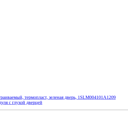
страиваемый, термопласт, зеленая дверь, 1SLM004101A1209
уля с глухой дверцей