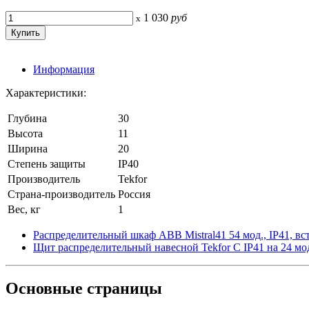
1 030
руб
x
Информация
Характеристики:
Глубина
30
Высота
11
Ширина
20
Степень защиты
IP40
Производитель
Tekfor
Страна-производитель
Россия
Вес, кг
1
Распределительный шкаф ABB Mistral41 54 мод., IP41, в
Щит распределительный навесной Tekfor C IP41 на 24 мод
Основные
страницы