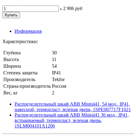
2 906
руб
x
Информация
Характеристики:
Глубина
30
Высота
11
Ширина
54
Степень защиты
IP41
Производитель
Tekfor
Страна-производитель
Россия
Вес, кг
2
Распределительный шкаф ABB Mistral41, 54 мод., IP41,
навесной, термопласт, зеленая дверь, 1SPE007717F1021
Распределительный шкаф ABB Mistral41 36 мод., IP41,
встраиваемый, термопласт, зеленая дверь,
1SLM004101A1206