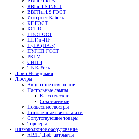
ВВГнг FRLS
ВВГнгLS ГОСТ
ВВГПнгLS ГОСТ
Интернет Кабель
КГ ГОСТ
КСПВ
ПВС ГОСТ
ППГнг-HF
ПуГВ (ПВ-3)
ПУГНП ГОСТ
РКГМ
СИП-4
ТВ Кабель
Люки Невидимки
Люстры
Акцентное освещение
Настольные лампы
Классические
Современные
Подвесные люстры
Потолочные светильники
Сопутствующие товары
Торшеры
Низковольтное оборудование
АВДT Диф. автоматы