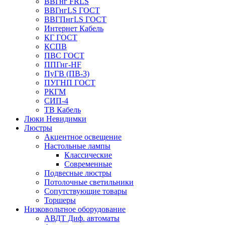
ВВГнг FRLS
ВВГнгLS ГОСТ
ВВГПнгLS ГОСТ
Интернет Кабель
КГ ГОСТ
КСПВ
ПВС ГОСТ
ППГнг-HF
ПуГВ (ПВ-3)
ПУГНП ГОСТ
РКГМ
СИП-4
ТВ Кабель
Люки Невидимки
Люстры
Акцентное освещение
Настольные лампы
Классические
Современные
Подвесные люстры
Потолочные светильники
Сопутствующие товары
Торшеры
Низковольтное оборудование
АВДT Диф. автоматы