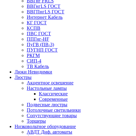
ВВГнг FRLS
ВВГнгLS ГОСТ
ВВГПнгLS ГОСТ
Интернет Кабель
КГ ГОСТ
КСПВ
ПВС ГОСТ
ППГнг-HF
ПуГВ (ПВ-3)
ПУГНП ГОСТ
РКГМ
СИП-4
ТВ Кабель
Люки Невидимки
Люстры
Акцентное освещение
Настольные лампы
Классические
Современные
Подвесные люстры
Потолочные светильники
Сопутствующие товары
Торшеры
Низковольтное оборудование
АВДT Диф. автоматы