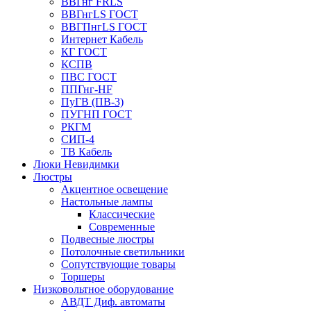
ВВГнг FRLS
ВВГнгLS ГОСТ
ВВГПнгLS ГОСТ
Интернет Кабель
КГ ГОСТ
КСПВ
ПВС ГОСТ
ППГнг-HF
ПуГВ (ПВ-3)
ПУГНП ГОСТ
РКГМ
СИП-4
ТВ Кабель
Люки Невидимки
Люстры
Акцентное освещение
Настольные лампы
Классические
Современные
Подвесные люстры
Потолочные светильники
Сопутствующие товары
Торшеры
Низковольтное оборудование
АВДT Диф. автоматы