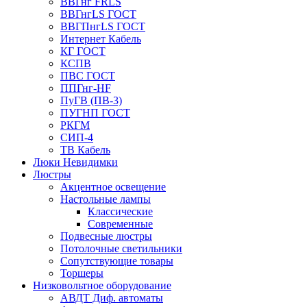
ВВГнг FRLS
ВВГнгLS ГОСТ
ВВГПнгLS ГОСТ
Интернет Кабель
КГ ГОСТ
КСПВ
ПВС ГОСТ
ППГнг-HF
ПуГВ (ПВ-3)
ПУГНП ГОСТ
РКГМ
СИП-4
ТВ Кабель
Люки Невидимки
Люстры
Акцентное освещение
Настольные лампы
Классические
Современные
Подвесные люстры
Потолочные светильники
Сопутствующие товары
Торшеры
Низковольтное оборудование
АВДT Диф. автоматы