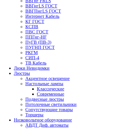
ВВГнг FRLS
ВВГнгLS ГОСТ
ВВГПнгLS ГОСТ
Интернет Кабель
КГ ГОСТ
КСПВ
ПВС ГОСТ
ППГнг-HF
ПуГВ (ПВ-3)
ПУГНП ГОСТ
РКГМ
СИП-4
ТВ Кабель
Люки Невидимки
Люстры
Акцентное освещение
Настольные лампы
Классические
Современные
Подвесные люстры
Потолочные светильники
Сопутствующие товары
Торшеры
Низковольтное оборудование
АВДT Диф. автоматы