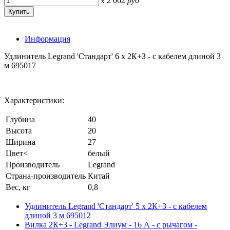
2 062
руб
x
Информация
Удлинитель Legrand 'Стандарт' 6 x 2К+З - с кабелем длиной 3
м 695017
Характеристики:
Глубина
40
Высота
20
Ширина
27
Цвет<
белый
Производитель
Legrand
Страна-производитель
Китай
Вес, кг
0,8
Удлинитель Legrand 'Стандарт' 5 x 2К+З - с кабелем
длиной 3 м 695012
Вилка 2К+3 - Legrand Элиум - 16 А - с рычагом -