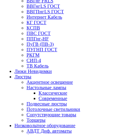
ВВГнг FRLS
ВВГнгLS ГОСТ
ВВГПнгLS ГОСТ
Интернет Кабель
КГ ГОСТ
КСПВ
ПВС ГОСТ
ППГнг-HF
ПуГВ (ПВ-3)
ПУГНП ГОСТ
РКГМ
СИП-4
ТВ Кабель
Люки Невидимки
Люстры
Акцентное освещение
Настольные лампы
Классические
Современные
Подвесные люстры
Потолочные светильники
Сопутствующие товары
Торшеры
Низковольтное оборудование
АВДT Диф. автоматы