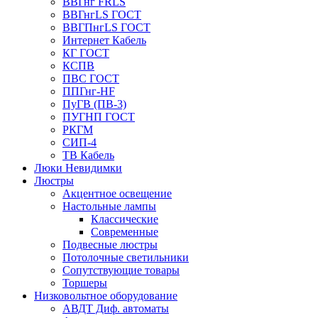
ВВГнг FRLS
ВВГнгLS ГОСТ
ВВГПнгLS ГОСТ
Интернет Кабель
КГ ГОСТ
КСПВ
ПВС ГОСТ
ППГнг-HF
ПуГВ (ПВ-3)
ПУГНП ГОСТ
РКГМ
СИП-4
ТВ Кабель
Люки Невидимки
Люстры
Акцентное освещение
Настольные лампы
Классические
Современные
Подвесные люстры
Потолочные светильники
Сопутствующие товары
Торшеры
Низковольтное оборудование
АВДT Диф. автоматы