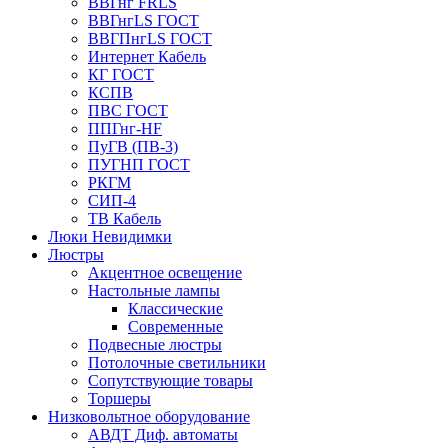
ВВГнг FRLS
ВВГнгLS ГОСТ
ВВГПнгLS ГОСТ
Интернет Кабель
КГ ГОСТ
КСПВ
ПВС ГОСТ
ППГнг-HF
ПуГВ (ПВ-3)
ПУГНП ГОСТ
РКГМ
СИП-4
ТВ Кабель
Люки Невидимки
Люстры
Акцентное освещение
Настольные лампы
Классические
Современные
Подвесные люстры
Потолочные светильники
Сопутствующие товары
Торшеры
Низковольтное оборудование
АВДT Диф. автоматы