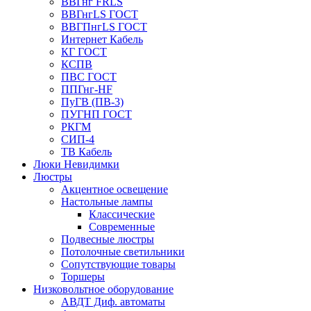
ВВГнг FRLS
ВВГнгLS ГОСТ
ВВГПнгLS ГОСТ
Интернет Кабель
КГ ГОСТ
КСПВ
ПВС ГОСТ
ППГнг-HF
ПуГВ (ПВ-3)
ПУГНП ГОСТ
РКГМ
СИП-4
ТВ Кабель
Люки Невидимки
Люстры
Акцентное освещение
Настольные лампы
Классические
Современные
Подвесные люстры
Потолочные светильники
Сопутствующие товары
Торшеры
Низковольтное оборудование
АВДT Диф. автоматы