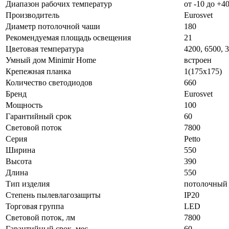
Диапазон рабочих температур
от -10 до +4
Производитель
Eurosvet
Диаметр потолочной чаши
180
Рекомендуемая площадь освещения
21
Цветовая температура
4200, 6500, 
Умный дом Minimir Home
встроен
Крепежная планка
1(175х175)
Количество светодиодов
660
Бренд
Eurosvet
Мощность
100
Гарантийный срок
60
Световой поток
7800
Серия
Petto
Ширина
550
Высота
390
Длина
550
Тип изделия
потолочный 
Степень пылевлагозащиты
IP20
Торговая группа
LED
Световой поток, лм
7800
Гарантийный срок, мес
60