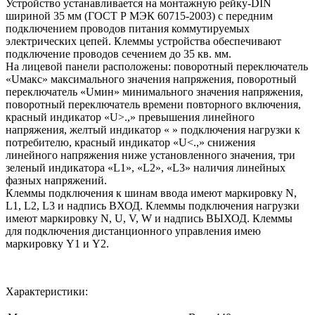
Устройство устанавливается на монтажную рейку-DIN
шириной 35 мм (ГОСТ Р МЭК 60715-2003) с передним
подключением проводов питания коммутируемых
электрических цепей. Клеммы устройства обеспечивают
подключение проводов сечением до 35 кв. мм.
На лицевой панели расположены: поворотный переключатель
«Uмакс» максимального значения напряжения, поворотный
переключатель «Uмин» минимального значения напряжения,
поворотный переключатель времени повторного включения,
красный индикатор «U>.,» превышения линейного
напряжения, желтый индикатор « » подключения нагрузки к
потребителю, красный индикатор «U<.,» снижения
линейного напряжения ниже установленного значения, три
зеленый индикатора «L1», «L2», «L3» наличия линейных
фазных напряжений.
Клеммы подключения к шинам ввода имеют маркировку N,
L1, L2, L3 и надпись ВХОД. Клеммы подключения нагрузки
имеют маркировку N, U, V, W и надпись ВЫХОД. Клеммы
для подключения дистанционного управления имею
маркировку Y1 и Y2.
Характеристики: