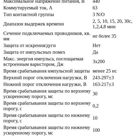
Максимальное напряжение питания, В
440
Коммутируемый ток, А
63
Тип контактной группы
3 N/O
2, 5, 10, 15, 20, 30с,
Диапазон выдержек времени
1,2,4,8 мин
Сечение подключаемых проводников, кв.
не более 35
мм
Защита от искрения/дуги
Нет
Защита от импульсных помех
Да
Макс. энергия импульса, поглощаемая
3х200
встроенным варистором, Дж
Время срабатывания импульсной защиты
менее 25 нс
Верхний порог отключения нагрузки, В
243-297±3
Нижний порог отключения нагрузки, В
163-217±3
Время срабатывания защиты по верхнему
30
ускоренному порогу, мс
Время срабатывания защиты по верхнему
0,2
порогу, с
Время срабатывания защиты по нижнему
10
порогу, с
Время срабатывания защиты по нижнему
100
ускоренному порогу, мс