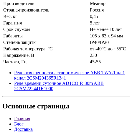
Производитель
Меандр
Страна-производитель
Россия
Вес, кг
0,45
Гарантия
5 лет
Срок службы
Не менее 10 лет
Габариты
105 х 63 х 94 мм
Степень защиты
IP40/IP20
Рабочая температура, °C
от -40°C до +55°C
Напряжение, В
230
Частота, Гц
45-55
Реле освещенности астрономическое ABB TWA-1 на 1
канал 2CSM204365R1341
Реле времени суточное AD1CO-R-30m ABB
2CSM222441R1000
Основные
страницы
Главная
Блог
Доставка