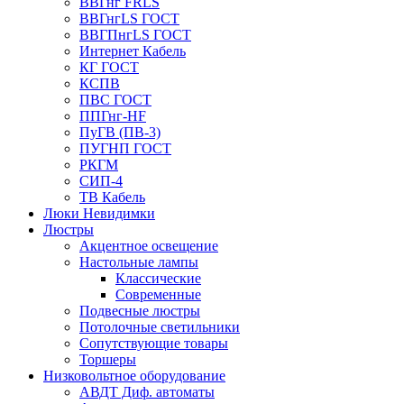
ВВГнг FRLS
ВВГнгLS ГОСТ
ВВГПнгLS ГОСТ
Интернет Кабель
КГ ГОСТ
КСПВ
ПВС ГОСТ
ППГнг-HF
ПуГВ (ПВ-3)
ПУГНП ГОСТ
РКГМ
СИП-4
ТВ Кабель
Люки Невидимки
Люстры
Акцентное освещение
Настольные лампы
Классические
Современные
Подвесные люстры
Потолочные светильники
Сопутствующие товары
Торшеры
Низковольтное оборудование
АВДT Диф. автоматы