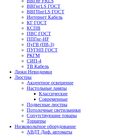
ВВГнг FRLS
ВВГнгLS ГОСТ
ВВГПнгLS ГОСТ
Интернет Кабель
КГ ГОСТ
КСПВ
ПВС ГОСТ
ППГнг-HF
ПуГВ (ПВ-3)
ПУГНП ГОСТ
РКГМ
СИП-4
ТВ Кабель
Люки Невидимки
Люстры
Акцентное освещение
Настольные лампы
Классические
Современные
Подвесные люстры
Потолочные светильники
Сопутствующие товары
Торшеры
Низковольтное оборудование
АВДT Диф. автоматы