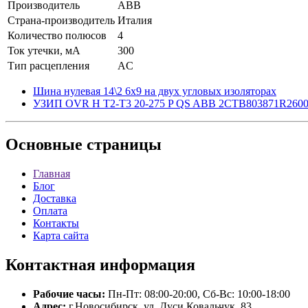
Производитель
ABB
Страна-производитель
Италия
Количество полюсов
4
Ток утечки, мА
300
Тип расцепления
AC
Шина нулевая 14\2 6х9 на двух угловых изоляторах
УЗИП OVR H T2-T3 20-275 P QS ABB 2CTB803871R260
Основные
страницы
Главная
Блог
Доставка
Оплата
Контакты
Карта сайта
Контактная
информация
Рабочие часы:
Пн-Пт: 08:00-20:00, Сб-Вс: 10:00-18:00
Адрес:
г.Новосибирск, ул. Дуси Ковальчук, 83