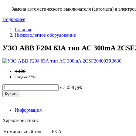
Замена автоматического выключателя (автомата) в электро
Подробнее
Главная
Низковольтное оборудование
УЗО ABB F204 63А тип АС 300mA 2CSF
4 190
Скидка 27%
3 058
руб
x
Информация
Характеристики:
Номинальный ток
63 А