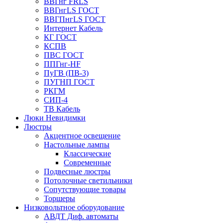
ВВГнг FRLS
ВВГнгLS ГОСТ
ВВГПнгLS ГОСТ
Интернет Кабель
КГ ГОСТ
КСПВ
ПВС ГОСТ
ППГнг-HF
ПуГВ (ПВ-3)
ПУГНП ГОСТ
РКГМ
СИП-4
ТВ Кабель
Люки Невидимки
Люстры
Акцентное освещение
Настольные лампы
Классические
Современные
Подвесные люстры
Потолочные светильники
Сопутствующие товары
Торшеры
Низковольтное оборудование
АВДT Диф. автоматы