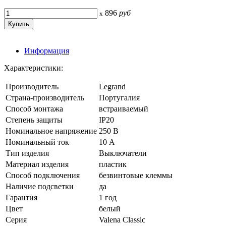
896
руб
x
Информация
Характеристики:
Производитель
Legrand
Страна-производитель
Португалия
Способ монтажа
встраиваемый
Степень защиты
IP20
Номинальное напряжение
250 В
Номинальный ток
10 А
Тип изделия
Выключатели
Материал изделия
пластик
Способ подключения
безвинтовые клеммы
Наличие подсветки
да
Гарантия
1 год
Цвет
белый
Серия
Valena Classic