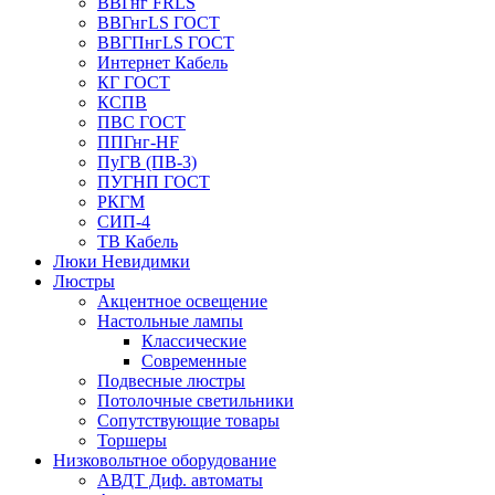
ВВГнг FRLS
ВВГнгLS ГОСТ
ВВГПнгLS ГОСТ
Интернет Кабель
КГ ГОСТ
КСПВ
ПВС ГОСТ
ППГнг-HF
ПуГВ (ПВ-3)
ПУГНП ГОСТ
РКГМ
СИП-4
ТВ Кабель
Люки Невидимки
Люстры
Акцентное освещение
Настольные лампы
Классические
Современные
Подвесные люстры
Потолочные светильники
Сопутствующие товары
Торшеры
Низковольтное оборудование
АВДT Диф. автоматы