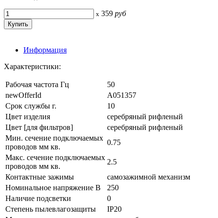
359
руб
x
Информация
Характеристики:
Рабочая частота Гц
50
newOfferId
A051357
Срок службы г.
10
Цвет изделия
серебряный рифленый
Цвет [для фильтров]
серебряный рифленый
Мин. сечение подключаемых
0.75
проводов мм кв.
Макс. сечение подключаемых
2.5
проводов мм кв.
Контактные зажимы
самозажимной механизм
Номинальное напряжение В
250
Наличие подсветки
0
Степень пылевлагозащиты
IP20