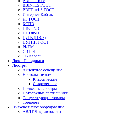
ВВГнг FRLS
ВВГнгLS ГОСТ
ВВГПнгLS ГОСТ
Интернет Кабель
КГ ГОСТ
КСПВ
ПВС ГОСТ
ППГнг-HF
ПуГВ (ПВ-3)
ПУГНП ГОСТ
РКГМ
СИП-4
ТВ Кабель
Люки Невидимки
Люстры
Акцентное освещение
Настольные лампы
Классические
Современные
Подвесные люстры
Потолочные светильники
Сопутствующие товары
Торшеры
Низковольтное оборудование
АВДT Диф. автоматы