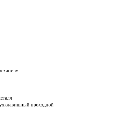
механизм
металл
вухклавишный проходной