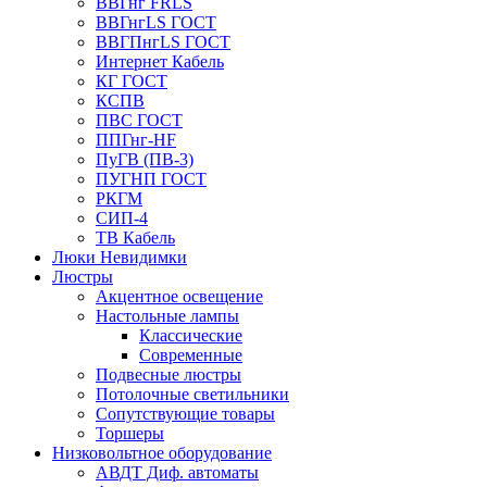
ВВГнг FRLS
ВВГнгLS ГОСТ
ВВГПнгLS ГОСТ
Интернет Кабель
КГ ГОСТ
КСПВ
ПВС ГОСТ
ППГнг-HF
ПуГВ (ПВ-3)
ПУГНП ГОСТ
РКГМ
СИП-4
ТВ Кабель
Люки Невидимки
Люстры
Акцентное освещение
Настольные лампы
Классические
Современные
Подвесные люстры
Потолочные светильники
Сопутствующие товары
Торшеры
Низковольтное оборудование
АВДT Диф. автоматы