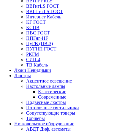
ВВГнг FRLS
ВВГнгLS ГОСТ
ВВГПнгLS ГОСТ
Интернет Кабель
КГ ГОСТ
КСПВ
ПВС ГОСТ
ППГнг-HF
ПуГВ (ПВ-3)
ПУГНП ГОСТ
РКГМ
СИП-4
ТВ Кабель
Люки Невидимки
Люстры
Акцентное освещение
Настольные лампы
Классические
Современные
Подвесные люстры
Потолочные светильники
Сопутствующие товары
Торшеры
Низковольтное оборудование
АВДT Диф. автоматы