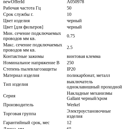
newOfferId
A050978
Рабочая частота Гц
50
Срок службы г.
10
Цвет изделия
черный
Цвет [для фильтров]
черный
Мин. сечение подключаемых
0.75
проводов мм кв.
Макс. сечение подключаемых
2.5
проводов мм кв.
Контактные зажимы
винтовая клемма
Номинальное напряжение В
250
Степень пылевлагозащиты
IP20
Материал изделия
поликарбонат, металл
выключатель
Тип изделия
одноклавишный проходной
Накладные механизмы
Серия
Gallant черный/хром
Производитель
Werkel
Электроустановочные
Торговая группа
изделия
Гарантийный срок, мес
12
Длина, мм
65