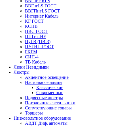
ВВГнг FRLS
ВВГнгLS ГОСТ
ВВГПнгLS ГОСТ
Интернет Кабель
КГ ГОСТ
КСПВ
ПВС ГОСТ
ППГнг-HF
ПуГВ (ПВ-3)
ПУГНП ГОСТ
РКГМ
СИП-4
ТВ Кабель
Люки Невидимки
Люстры
Акцентное освещение
Настольные лампы
Классические
Современные
Подвесные люстры
Потолочные светильники
Сопутствующие товары
Торшеры
Низковольтное оборудование
АВДT Диф. автоматы