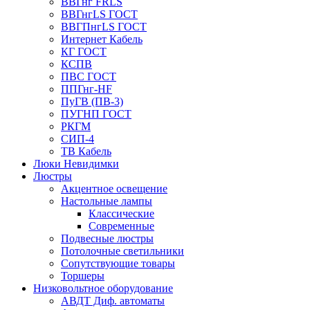
ВВГнг FRLS
ВВГнгLS ГОСТ
ВВГПнгLS ГОСТ
Интернет Кабель
КГ ГОСТ
КСПВ
ПВС ГОСТ
ППГнг-HF
ПуГВ (ПВ-3)
ПУГНП ГОСТ
РКГМ
СИП-4
ТВ Кабель
Люки Невидимки
Люстры
Акцентное освещение
Настольные лампы
Классические
Современные
Подвесные люстры
Потолочные светильники
Сопутствующие товары
Торшеры
Низковольтное оборудование
АВДT Диф. автоматы