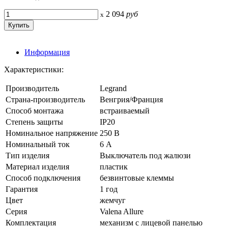
2 094
руб
x
Информация
Характеристики:
Производитель
Legrand
Страна-производитель
Венгрия/Франция
Способ монтажа
встраиваемый
Степень защиты
IP20
Номинальное напряжение
250 В
Номинальный ток
6 А
Тип изделия
Выключатель под жалюзи
Материал изделия
пластик
Способ подключения
безвинтовые клеммы
Гарантия
1 год
Цвет
жемчуг
Серия
Valena Allure
Комплектация
механизм с лицевой панелью