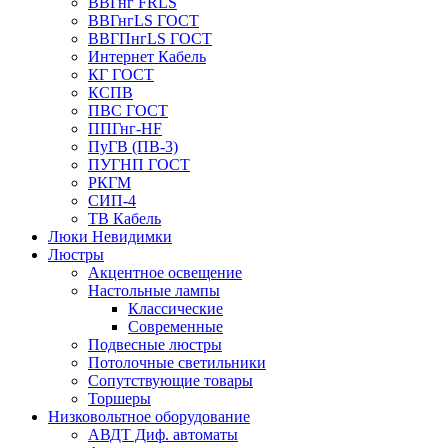
ВВГнг FRLS
ВВГнгLS ГОСТ
ВВГПнгLS ГОСТ
Интернет Кабель
КГ ГОСТ
КСПВ
ПВС ГОСТ
ППГнг-HF
ПуГВ (ПВ-3)
ПУГНП ГОСТ
РКГМ
СИП-4
ТВ Кабель
Люки Невидимки
Люстры
Акцентное освещение
Настольные лампы
Классические
Современные
Подвесные люстры
Потолочные светильники
Сопутствующие товары
Торшеры
Низковольтное оборудование
АВДT Диф. автоматы