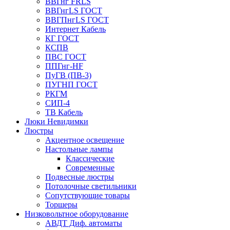
ВВГнг FRLS
ВВГнгLS ГОСТ
ВВГПнгLS ГОСТ
Интернет Кабель
КГ ГОСТ
КСПВ
ПВС ГОСТ
ППГнг-HF
ПуГВ (ПВ-3)
ПУГНП ГОСТ
РКГМ
СИП-4
ТВ Кабель
Люки Невидимки
Люстры
Акцентное освещение
Настольные лампы
Классические
Современные
Подвесные люстры
Потолочные светильники
Сопутствующие товары
Торшеры
Низковольтное оборудование
АВДT Диф. автоматы