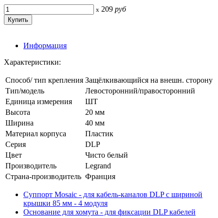
209
руб
x
Информация
Характеристики:
Способ/ тип крепления
Защёлкивающийся на внешн. сторону
Тип/модель
Левосторонний/правосторонний
Единица измерения
ШТ
Высота
20 мм
Ширина
40 мм
Материал корпуса
Пластик
Серия
DLP
Цвет
Чисто белый
Производитель
Legrand
Страна-производитель
Франция
Суппорт Mosaic - для кабель-каналов DLP с шириной
крышки 85 мм - 4 модуля
Основание для хомута - для фиксации DLP кабелей