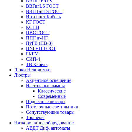
ВВГнг FRLS
ВВГнгLS ГОСТ
ВВГПнгLS ГОСТ
Интернет Кабель
КГ ГОСТ
КСПВ
ПВС ГОСТ
ППГнг-HF
ПуГВ (ПВ-3)
ПУГНП ГОСТ
РКГМ
СИП-4
ТВ Кабель
Люки Невидимки
Люстры
Акцентное освещение
Настольные лампы
Классические
Современные
Подвесные люстры
Потолочные светильники
Сопутствующие товары
Торшеры
Низковольтное оборудование
АВДT Диф. автоматы