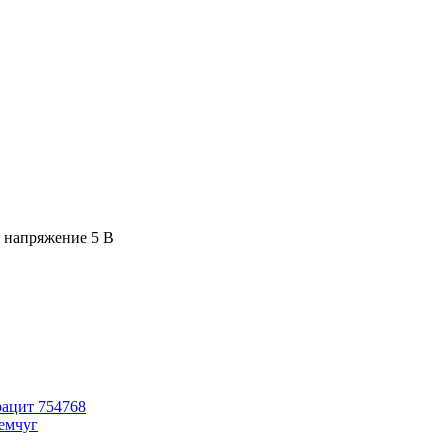
. напряжение 5 В
трацит 754768
жемчуг